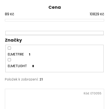
e
a
n
Cena
j
í
89
Kč
10829
Kč
í
p
t
r
?
o
d
Značky
u
k
ELMETFIRE
1
t
HLEDAT
ů
ELMETLIGHT
8
D
Položek k zobrazení:
21
o
p
V
o
Kód:
ET0055
ý
r
p
u