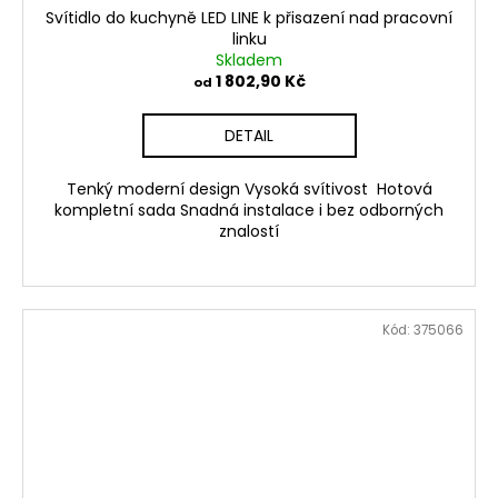
Svítidlo do kuchyně LED LINE k přisazení nad pracovní
linku
Skladem
1 802,90 Kč
od
DETAIL
Tenký moderní design Vysoká svítivost Hotová
kompletní sada Snadná instalace i bez odborných
znalostí
Kód:
375066