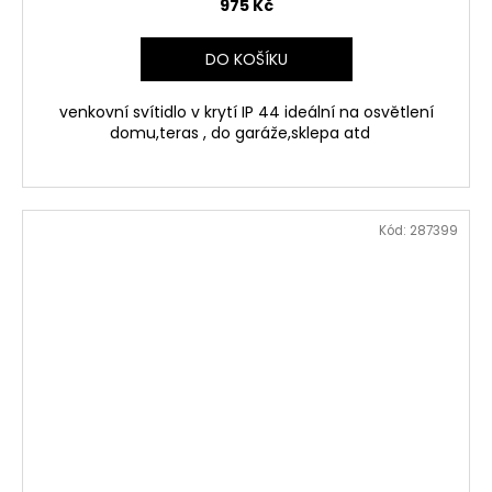
975 Kč
DO KOŠÍKU
venkovní svítidlo v krytí IP 44 ideální na osvětlení
domu,teras , do garáže,sklepa atd
Kód:
287399