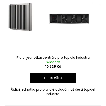
č
i
u
s
j
p
e
r
m
o
e
d
u
k
t
ů
Řídící jednotka/centrála pro topidla Industra
Skladem
10 829 Kč
DO KOŠÍKU
Řídící jednotka pro plynulé ovládání až šesti topidel
Industra.