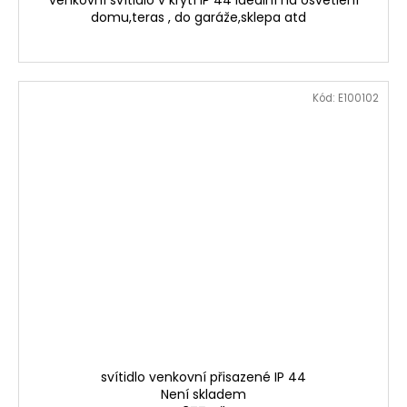
venkovní svítidlo v krytí IP 44 ideální na osvětlení
domu,teras , do garáže,sklepa atd
Kód:
E100102
svítidlo venkovní přisazené IP 44
Není skladem