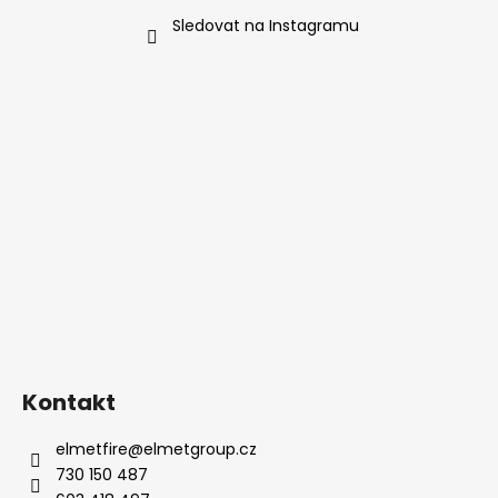
v
k
Sledovat na Instagramu
y
v
ý
p
i
s
u
Kontakt
elmetfire
@
elmetgroup.cz
730 150 487