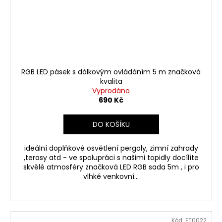
RGB LED pásek s dálkovým ovládáním 5 m značková
kvalita
Vyprodáno
690 Kč
DO KOŠÍKU
ideální doplňkové osvětlení pergoly, zimní zahrady
,terasy atd - ve spolupráci s našimi topidly docílíte
skvělé atmosféry značková LED RGB sada 5m , i pro
vlhké venkovní...
Kód:
ET0022