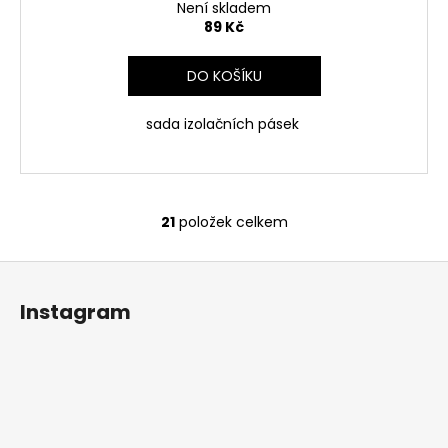
Není skladem
89 Kč
DO KOŠÍKU
sada izolačních pásek
21
položek celkem
O
v
Z
l
á
á
Instagram
d
p
a
a
c
t
í
í
p
r