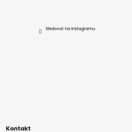
t
í
Sledovat na Instagramu
Kontakt