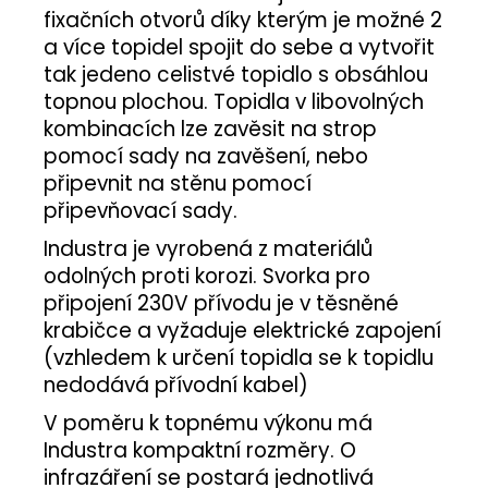
fixačních otvorů díky kterým je možné 2
a více topidel spojit do sebe a vytvořit
tak jedeno celistvé topidlo s obsáhlou
topnou plochou. Topidla v libovolných
kombinacích lze zavěsit na strop
pomocí sady na zavěšení, nebo
připevnit na stěnu pomocí
připevňovací sady.
Industra je vyrobená z materiálů
odolných proti korozi. Svorka pro
připojení 230V přívodu je v těsněné
krabičce a vyžaduje elektrické zapojení
(vzhledem k určení topidla se k topidlu
nedodává přívodní kabel)
V poměru k topnému výkonu má
Industra kompaktní rozměry. O
infrazáření se postará jednotlivá