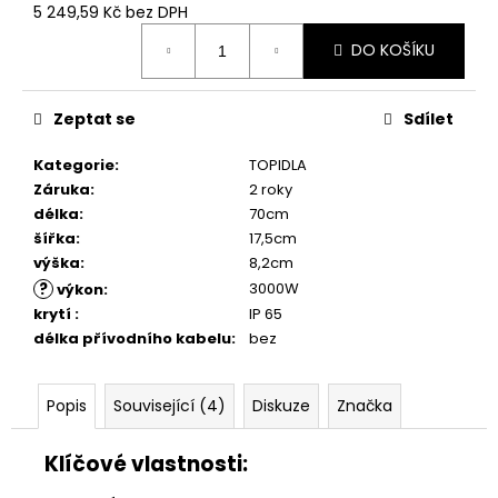
č
5 249,59 Kč bez DPH
u
Měrná
j
DO KOŠÍKU
cena:
e
m
Zeptat se
Sdílet
e
Kategorie
:
TOPIDLA
Záruka
:
2 roky
délka
:
70cm
šířka
:
17,5cm
výška
:
8,2cm
?
3000W
výkon
:
krytí
:
IP 65
délka přívodního kabelu
:
bez
Popis
Související (4)
Diskuze
Značka
Klíčové vlastnosti: