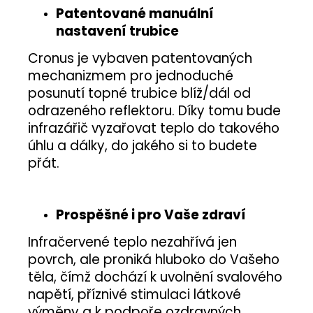
Patentované manuální
nastavení trubice
Cronus je vybaven patentovaných
mechanizmem pro jednoduché
posunutí topné trubice blíž/dál od
odrazeného reflektoru. Díky tomu bude
infrazářič vyzařovat teplo do takového
úhlu a dálky, do jakého si to budete
přát.
Prospěšné i pro Vaše zdraví
Infračervené teplo nezahřívá jen
povrch, ale proniká hluboko do Vašeho
těla, čímž dochází k uvolnění svalového
napětí, příznivé stimulaci látkové
výměny a k podpoře ozdravných