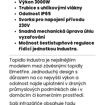
Výkon 3000W
Trubice s uhlíkovými vlákny
Odolnost IP65
Svorka pro napojení přívodu
230V
Snadná mechanická úprava úhlu
vyzařování
Možnost šestistupňové regulace
řídící jednotkou Industra.
Topidlo Industra je nejsilnějším
modelem mezi závěsnými topidly
ElmetFire. Jednoduchý design s
důrazem na co nejvyšší výkon a
odolnost najde uplatnění v drsných
průmyslových podmínkách ale i v
domácím či komerčním prostředí.
Saši infrazářiče obsahuje řadu