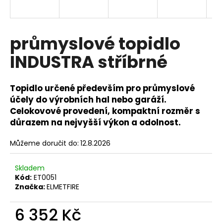
a
j
í
průmyslové topidlo
t
INDUSTRA stříbrné
?
Topidlo určené především pro průmyslové
účely do výrobních hal nebo garáží.
Celokovové provedení, kompaktní rozměr s
HLEDAT
důrazem na nejvyšší výkon a odolnost.
Můžeme doručit do:
12.8.2026
D
o
Skladem
Kód:
ET0051
p
Značka:
ELMETFIRE
o
r
6 352 Kč
u