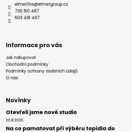
č
elmetfire
@
elmetgroup.cz
u
730 150 487
j
603 418 497
e
m
e
Informace pro vás
Jak nakupovat
Obchodní podmínky
Podmínky ochrany osobních údajů
O nás
Novinky
Otevřeli jsme nové studio
20.8.2025
Na co pamatovat při výběru topidla do