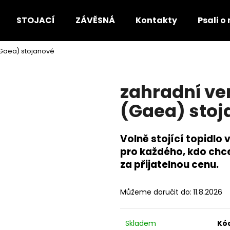
STOJACÍ
ZÁVĚSNÁ
Kontakty
Psali o
(Gaea) stojanové
Co potřebujete najít?
zahradní ve
HLEDAT
(Gaea) stoj
Volně stojící topidlo 
Doporučujeme
pro každého, kdo chc
za přijatelnou cenu.
Můžeme doručit do:
11.8.2026
Skladem
Kó