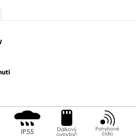
W
nutí