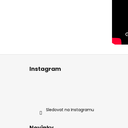
Z
á
Instagram
p
a
t
í
Sledovat na Instagramu
Novinky