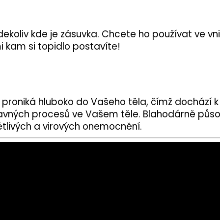
dekoliv kde je zásuvka. Chcete ho používat ve 
 kam si topidlo postavíte!
e proniká hluboko do Vašeho těla, čímž dochází k 
vných procesů ve Vašem těle. Blahodárně působí
nětlivých a virových onemocnění.