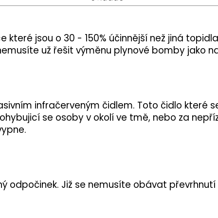
 které jsou o 30 - 150% účinnější než jiná topidla
 nemusíte už řešit výměnu plynové bomby jako na
asivním infračerveným čidlem. Toto čidlo které 
ohybujicí se osoby v okolí ve tmě, nebo za nepří
 vypne.
ený odpočinek. Již se nemusíte obávat převrhnutí