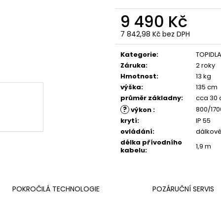
9 490 Kč
7 842,98 Kč bez DPH
Měrná
cena:
Kategorie
:
TOPIDL
Záruka
:
2 roky
Hmotnost
:
13 kg
výška
:
135 cm
průměr základny
:
cca 30
?
800/17
výkon
:
krytí
:
IP 55
ovládání
:
dálkové
délka přívodního
1,9 m
kabelu
:
POKROČILÁ TECHNOLOGIE
POZÁRUČNÍ SERVIS