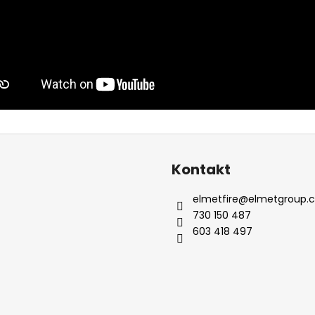
Kontakt
elmetfire
@
elmetgroup.c
730 150 487
603 418 497