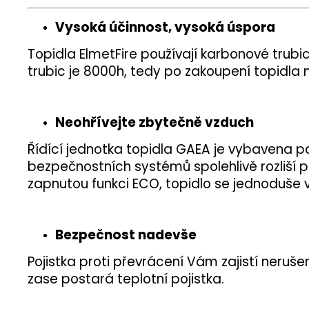
Vysoká účinnost, vysoká úspora
Topidla ElmetFire používají karbonové trubice
trubic je 8000h, tedy po zakoupení topidla
Neohřívejte zbytečně vzduch
Řídící jednotka topidla GAEA je vybavena p
bezpečnostních systémů spolehlivě rozliší p
zapnutou funkci ECO, topidlo se jednoduše
Bezpečnost nadevše
Pojistka proti převrácení Vám zajistí neruš
zase postará teplotní pojistka.