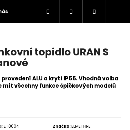
Hledat
Přihlášení
Nákupní
 nás
Půjčovna
Fotogalerie
Časté otázky
košík
nkovní topidlo URAN S
anové
v provedení ALU a krytí IP55. Vhodná volba
e mít všechny funkce špičkových modelů
d:
ET0004
Značka:
ELMETFIRE