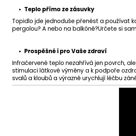
Teplo přímo ze zásuvky
Topidlo jde jednoduše přenést a používat k
pergolou? A nebo na balkóně?Určete si sami
Prospěšné i pro Vaše zdraví
Infračervené teplo nezahřívá jen povrch, al
stimulaci látkové výměny a k podpoře ozdra
svalů a kloubů a výrazně urychlují léčbu zá