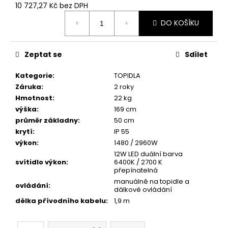
č
10 727,27 Kč bez DPH
u
Měrná
j
DO KOŠÍKU
cena:
e
m
Zeptat se
Sdílet
e
Kategorie
:
TOPIDLA
Záruka
:
2 roky
Hmotnost
:
22 kg
výška
:
169 cm
průměr základny
:
50 cm
krytí
:
IP 55
výkon
:
1480 / 2960W
12W LED duální barva
svítidlo výkon
:
6400K / 2700 K
přepínatelná
manuálně na topidle a
ovládání
:
dálkové ovládání
délka přívodního kabelu
:
1,9 m