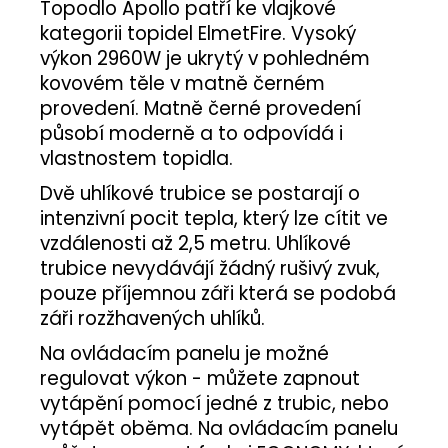
Topodlo Apollo patří ke vlajkové
kategorii topidel ElmetFire. Vysoký
výkon 2960W je ukrytý v pohledném
kovovém těle v matně černém
provedení. Matně černé provedení
působí moderně a to odpovídá i
vlastnostem topidla.
Dvě uhlíkové trubice se postarají o
intenzivní pocit tepla, který lze cítit ve
vzdálenosti až 2,5 metru. Uhlíkové
trubice nevydávájí žádný rušivý zvuk,
pouze příjemnou záři která se podobá
záři rozžhavených uhlíků.
Na ovládacím panelu je možné
regulovat výkon - můžete zapnout
vytápění pomocí jedné z trubic, nebo
vytápět oběma. Na ovládacím panelu