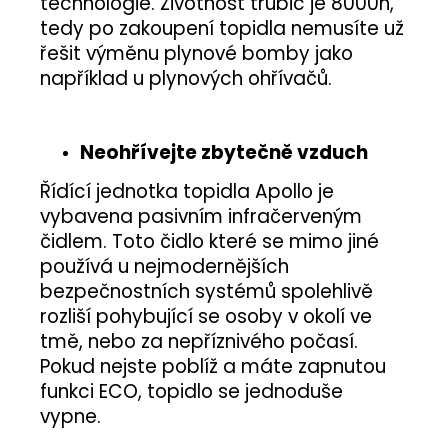
technologie. Životnost trubic je 8000h,
tedy po zakoupení topidla nemusíte už
řešit výměnu plynové bomby jako
například u plynových ohřívačů.
Neohřívejte zbytečně vzduch
Řídící jednotka topidla Apollo je
vybavena pasivním infračerveným
čidlem. Toto čidlo které se mimo jiné
používá u nejmodernějších
bezpečnostních systémů spolehlivě
rozliší pohybující se osoby v okolí ve
tmě, nebo za nepříznivého počasí.
Pokud nejste poblíž a máte zapnutou
funkci ECO, topidlo se jednoduše
vypne.