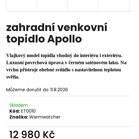
a
j
í
zahradní venkovní
t
topidlo Apollo
?
Vlajkový model topidla vhodný do interiéru i exteriéru.
Luxusní povrchová úprava v černém saténovém laku. Na
vrchu přístroje ohebné svítidlo s nastavitelnou teplotou
HLEDAT
světla.
Můžeme doručit do:
11.8.2026
D
o
Skladem
Kód:
ET0010
p
Značka:
Warmwatcher
o
r
12 980 Kč
u