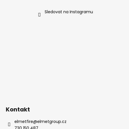
Sledovat na Instagramu
Kontakt
elmetfire
@
elmetgroup.cz
730 150 487