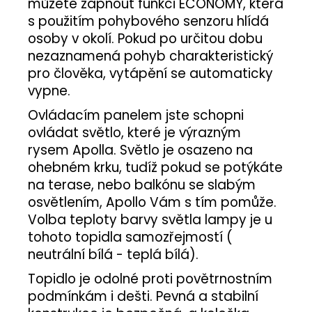
můžete zapnout funkci ECONOMY, která
s použitím pohybového senzoru hlídá
osoby v okolí. Pokud po určitou dobu
nezaznamená pohyb charakteristický
pro člověka, vytápění se automaticky
vypne.
Ovládacím panelem jste schopni
ovládat světlo, které je výrazným
rysem Apolla. Světlo je osazeno na
ohebném krku, tudíž pokud se potýkáte
na terase, nebo balkónu se slabým
osvětlením, Apollo Vám s tím pomůže.
Volba teploty barvy světla lampy je u
tohoto topidla samozřejmostí (
neutrální bílá - teplá bílá).
Topidlo je odolné proti povětrnostním
podmínkám i dešti. Pevná a stabilní