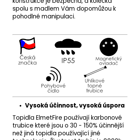
konstrukce je bezpečná, a kolečka
spolu s madlem Vám dopomůžou k
pohodlné manipulaci.
Vysoká účinnost, vysoká úspora
Topidla ElmetFire používají karbonové
trubice které jsou o 30 - 150% účinnější
než jiná topidla používající jiné