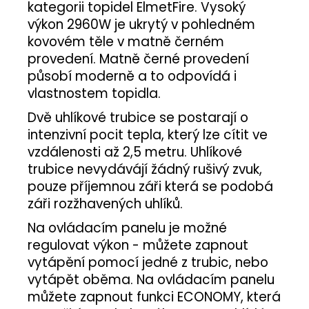
kategorii topidel ElmetFire. Vysoký
výkon 2960W je ukrytý v pohledném
kovovém těle v matně černém
provedení. Matně černé provedení
působí moderně a to odpovídá i
vlastnostem topidla.
Dvě uhlíkové trubice se postarají o
intenzivní pocit tepla, který lze cítit ve
vzdálenosti až 2,5 metru. Uhlíkové
trubice nevydávájí žádný rušivý zvuk,
pouze příjemnou záři která se podobá
záři rozžhavených uhlíků.
Na ovládacím panelu je možné
regulovat výkon - můžete zapnout
vytápění pomocí jedné z trubic, nebo
vytápět oběma. Na ovládacím panelu
můžete zapnout funkci ECONOMY, která