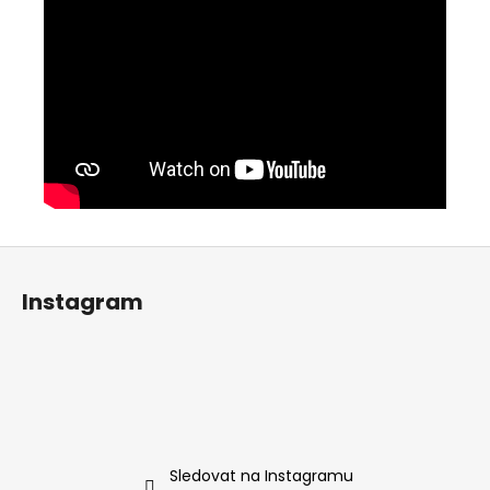
Z
á
Instagram
p
a
t
í
Sledovat na Instagramu