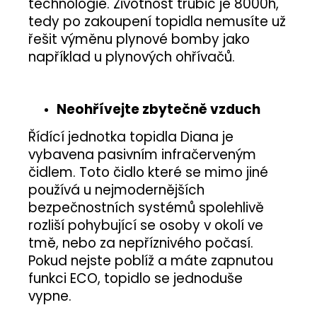
technologie. Životnost trubic je 8000h,
tedy po zakoupení topidla nemusíte už
řešit výměnu plynové bomby jako
například u plynových ohřívačů.
Neohřívejte zbytečně vzduch
Řídící jednotka topidla Diana je
vybavena pasivním infračerveným
čidlem. Toto čidlo které se mimo jiné
používá u nejmodernějších
bezpečnostních systémů spolehlivě
rozliší pohybující se osoby v okolí ve
tmě, nebo za nepříznivého počasí.
Pokud nejste poblíž a máte zapnutou
funkci ECO, topidlo se jednoduše
vypne.