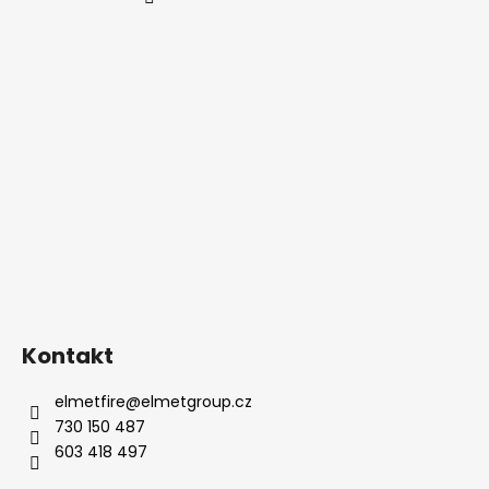
Kontakt
elmetfire
@
elmetgroup.cz
730 150 487
603 418 497