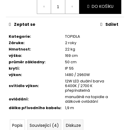
č
Měrná
u
DO KOŠÍKU
cena:
j
e
Zeptat se
Sdílet
m
e
Kategorie
:
TOPIDLA
Záruka
:
2 roky
Hmotnost
:
22 kg
výška
:
169 cm
průměr základny
:
50 cm
krytí
:
IP 55
výkon
:
1480 / 2960W
12W LED duální barva
svítidlo výkon
:
6400K / 2700 K
přepínatelná
manuálně na topidle a
ovládání
:
dálkové ovládání
délka přívodního kabelu
:
1,9 m
Popis
Související (4)
Diskuze