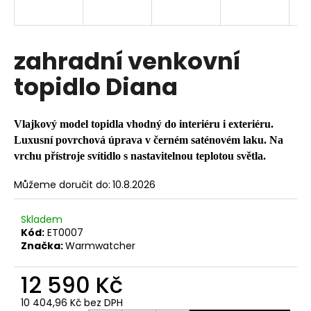
a
j
í
zahradní venkovní
t
topidlo Diana
?
Vlajkový model topidla vhodný do interiéru i exteriéru.
Luxusní povrchová úprava v černém saténovém laku. Na
vrchu přístroje svítidlo s nastavitelnou teplotou světla.
HLEDAT
Můžeme doručit do:
10.8.2026
D
Skladem
Kód:
ET0007
o
Značka:
Warmwatcher
p
o
12 590 Kč
r
u
10 404,96 Kč bez DPH