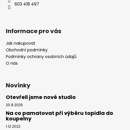
č
603 418 497
u
j
e
m
Informace pro vás
e
Jak nakupovat
Obchodní podmínky
Podmínky ochrany osobních údajů
O nás
Novinky
Otevřeli jsme nové studio
20.8.2025
Na co pamatovat při výběru topidla do
koupelny
1.12.2022