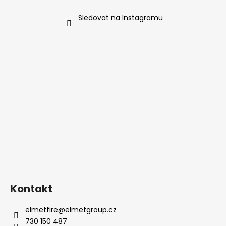
a
Sledovat na Instagramu
j
í
t
?
HLEDAT
D
o
p
Kontakt
o
r
elmetfire
@
elmetgroup.cz
u
730 150 487